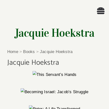
Skip
to
Tog
content
Nav
Wel
Jacquie Hoekstra
A
Home
>
Books
>
Jacquie Hoekstra
Cascade Wr
Jacquie Hoekstra
E
Membe
Me